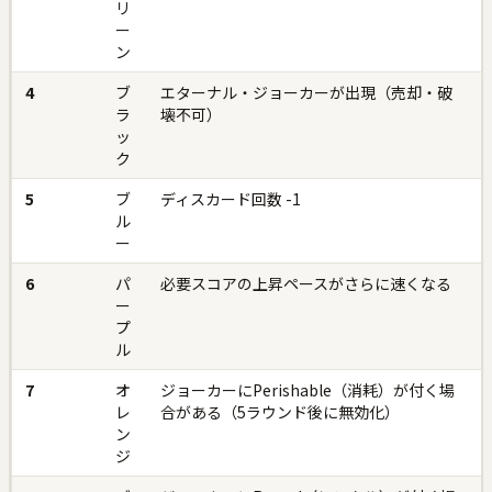
リ
ー
ン
4
ブ
エターナル・ジョーカーが出現（売却・破
ラ
壊不可）
ッ
ク
5
ブ
ディスカード回数 -1
ル
ー
6
パ
必要スコアの上昇ペースがさらに速くなる
ー
プ
ル
7
オ
ジョーカーにPerishable（消耗）が付く場
レ
合がある（5ラウンド後に無効化）
ン
ジ