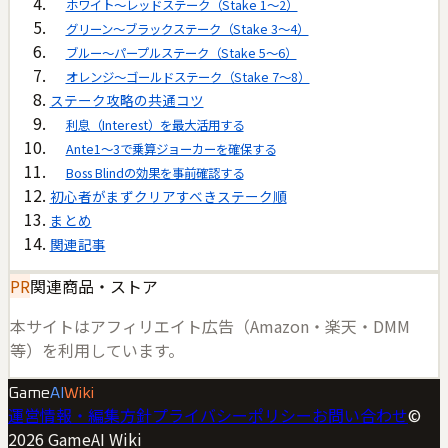
ホワイト〜レッドステーク（Stake 1〜2）
グリーン〜ブラックステーク（Stake 3〜4）
ブルー〜パープルステーク（Stake 5〜6）
オレンジ〜ゴールドステーク（Stake 7〜8）
ステーク攻略の共通コツ
利息（Interest）を最大活用する
Ante1〜3で乗算ジョーカーを確保する
Boss Blindの効果を事前確認する
初心者がまずクリアすべきステーク順
まとめ
関連記事
PR
関連商品・ストア
本サイトはアフィリエイト広告（Amazon・楽天・DMM
等）を利用しています。
Game
AI
Wiki
運営情報・編集方針
プライバシーポリシー
お問い合わせ
©
2026
GameAI Wiki