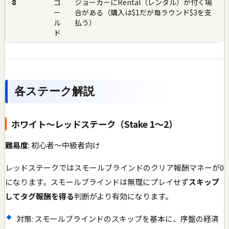
8
ゴ
ジョーカーにRental（レンタル）が付く場
ー
合がある（購入は$1だが毎ラウンド$3を支
ル
払う）
ド
各ステーク解説
ホワイト〜レッドステーク（Stake 1〜2）
難易度
: 初心者〜中級者向け
レッドステークではスモールブラインドのクリア報酬マネーが0
になります。スモールブラインドは無理にプレイせず
スキップ
してタグ報酬を得る
判断がより有効になります。
対策: スモールブラインドのスキップを基本に、序盤の経済