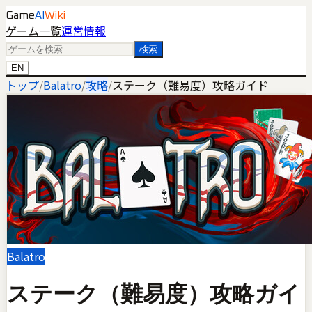
Game
AI
Wiki
ゲーム一覧
運営情報
検索
EN
トップ
/
Balatro
/
攻略
/
ステーク（難易度）攻略ガイド
Balatro
ステーク（難易度）攻略ガイ