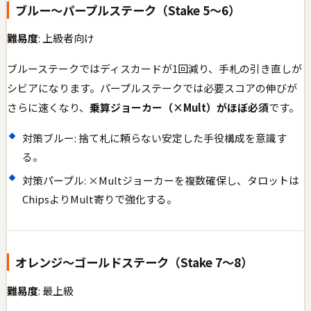
ブルー〜パープルステーク（Stake 5〜6）
難易度
: 上級者向け
ブルーステークではディスカードが1回減り、手札の引き直しが
シビアになります。パープルステークでは必要スコアの伸びが
さらに速くなり、
乗算ジョーカー（×Mult）がほぼ必須
です。
対策ブルー: 捨て札に頼らない安定した手役構成を意識す
る。
対策パープル: ×Multジョーカーを複数確保し、タロットは
ChipsよりMult寄りで強化する。
オレンジ〜ゴールドステーク（Stake 7〜8）
難易度
: 最上級