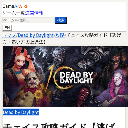
Game
AI
Wiki
ゲーム一覧
運営情報
検索
EN
トップ
/
Dead by Daylight
/
攻略
/
チェイス攻略ガイド【逃げ
方・追い方の上達法】
Dead by Daylight
チェイス攻略ガイド【逃げ