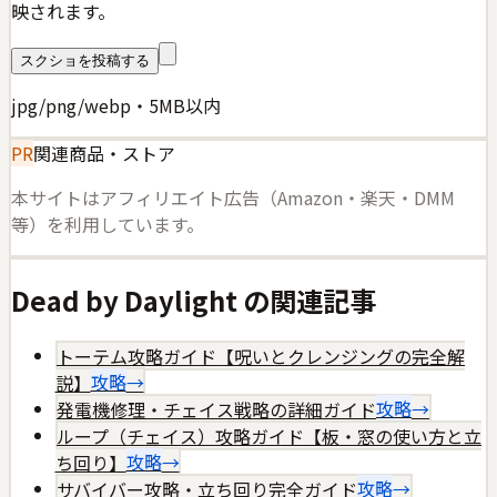
映されます。
スクショを投稿する
jpg/png/webp・5MB以内
PR
関連商品・ストア
本サイトはアフィリエイト広告（Amazon・楽天・DMM
等）を利用しています。
Dead by Daylight
の関連記事
トーテム攻略ガイド【呪いとクレンジングの完全解
説】
攻略
→
発電機修理・チェイス戦略の詳細ガイド
攻略
→
ループ（チェイス）攻略ガイド【板・窓の使い方と立
ち回り】
攻略
→
サバイバー攻略・立ち回り完全ガイド
攻略
→