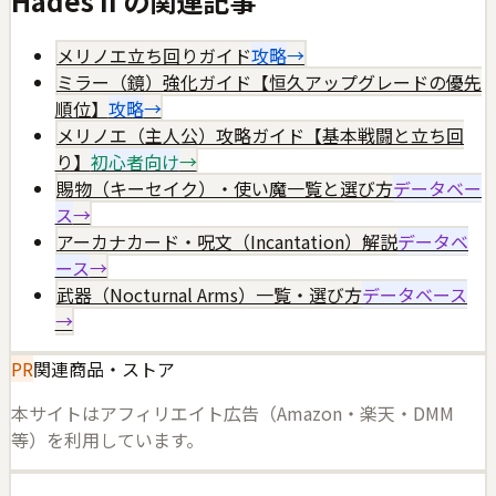
Hades II
の関連記事
メリノエ立ち回りガイド
攻略
→
ミラー（鏡）強化ガイド【恒久アップグレードの優先
順位】
攻略
→
メリノエ（主人公）攻略ガイド【基本戦闘と立ち回
り】
初心者向け
→
賜物（キーセイク）・使い魔一覧と選び方
データベー
ス
→
アーカナカード・呪文（Incantation）解説
データベ
ース
→
武器（Nocturnal Arms）一覧・選び方
データベース
→
PR
関連商品・ストア
本サイトはアフィリエイト広告（Amazon・楽天・DMM
等）を利用しています。