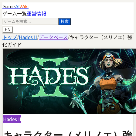
Game
AI
Wiki
ゲーム一覧
運営情報
検索
EN
トップ
/
Hades II
/
データベース
/
キャラクター（メリノエ）強
化ガイド
Hades II
キャラクター（メリノエ）強