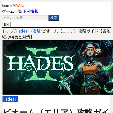
Game
AI
Wiki
ゲーム一覧
運営情報
検索
EN
トップ
/
Hades II
/
攻略
/
ビオーム（エリア）攻略ガイド【各地
域の特徴と対策】
Hades II
ビオーム（エリア）攻略ガイ