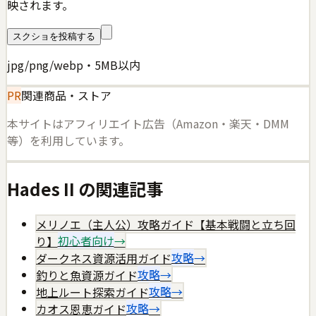
映されます。
スクショを投稿する
jpg/png/webp・5MB以内
PR
関連商品・ストア
本サイトはアフィリエイト広告（Amazon・楽天・DMM
等）を利用しています。
Hades II
の関連記事
メリノエ（主人公）攻略ガイド【基本戦闘と立ち回
り】
初心者向け
→
ダークネス資源活用ガイド
攻略
→
釣りと魚資源ガイド
攻略
→
地上ルート探索ガイド
攻略
→
カオス恩恵ガイド
攻略
→