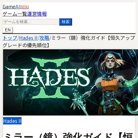
Game
AI
Wiki
ゲーム一覧
運営情報
検索
EN
トップ
/
Hades II
/
攻略
/
ミラー（鏡）強化ガイド【恒久アップ
グレードの優先順位】
Hades II
ミラー（鏡）強化ガイド【恒