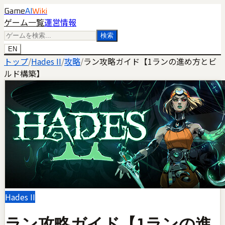
Game
AI
Wiki
ゲーム一覧
運営情報
検索
EN
トップ
/
Hades II
/
攻略
/
ラン攻略ガイド【1ランの進め方とビ
ルド構築】
Hades II
ラン攻略ガイド【1ランの進