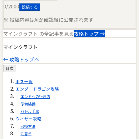
0
/2000
投稿する
※ 投稿内容はAIが確認後に公開されます
マインクラフト
の全記事を見る
攻略トップ →
マインクラフト
← 攻略トップへ
目次
ボス一覧
エンダードラゴン攻略
エンドへの行き方
準備装備
バトル手順
ウィザー攻略
召喚方法
注意点