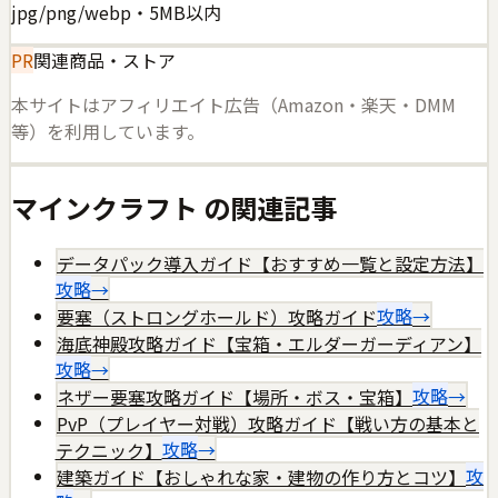
jpg/png/webp・5MB以内
PR
関連商品・ストア
本サイトはアフィリエイト広告（Amazon・楽天・DMM
等）を利用しています。
マインクラフト
の関連記事
データパック導入ガイド【おすすめ一覧と設定方法】
攻略
→
要塞（ストロングホールド）攻略ガイド
攻略
→
海底神殿攻略ガイド【宝箱・エルダーガーディアン】
攻略
→
ネザー要塞攻略ガイド【場所・ボス・宝箱】
攻略
→
PvP（プレイヤー対戦）攻略ガイド【戦い方の基本と
テクニック】
攻略
→
建築ガイド【おしゃれな家・建物の作り方とコツ】
攻