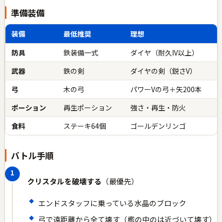
準備装備
装備
最低推奨
理想
防具
鉄装備一式
ダイヤ（耐久IV以上）
武器
鉄の剣
ダイヤの剣（鋭さV）
弓
木の弓
パワーVの弓＋矢200本
ポーション
再生ポーション
強さ・再生・防火
食料
ステーキ64個
ゴールデンリンゴ
バトル手順
クリスタルを破壊する
（最優先）
エンドスタッフに乗っている水晶のブロック
弓で遠距離から全て壊す（檻の中のは近づいて壊す）