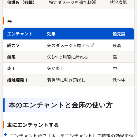
保護Ⅳ（各種）
特定ダメージを追加軽減
状況次第
弓
エンチャント
効果
優先度
威力Ⅴ
矢のダメージ大幅アップ
最高
無限
矢1本で無限に射れる
高
炎Ⅰ
矢が炎上
中
接触爆発Ⅰ
着弾時に吹き飛ばし
低〜中
本のエンチャントと金床の使い方
本にエンチャントする
エンチャント台で「本」をエンチャントして特定の効果を保