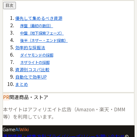
目次
優先して集めるべき資源
序盤（最初の数日）
中盤（地下探索フェーズ）
後半（ネザー・エンド探索）
効率的な採掘法
ダイヤモンドの採掘
ネザライトの採掘
資源別コスパ比較
自動化で効率UP
まとめ
PR
関連商品・ストア
本サイトはアフィリエイト広告（Amazon・楽天・DMM
等）を利用しています。
Game
AI
Wiki
運営情報・編集方針
プライバシーポリシー
お問い合わせ
©