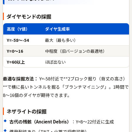
ダイヤモンドの採掘
高度（Y値）
ダイヤ生成率
Y=-58〜-54
最大（最も多い）
Y=0〜16
中程度（旧バージョンの最適地）
Y=60以上
ほぼ出ない
最適な採掘方法：
Y=-58付近で**2ブロック掘り（背丈の高さ）
**で横に長いトンネルを掘る「ブランチマイニング」。1時間で
8〜16個のダイヤが期待できます。
ネザライトの採掘
古代の残骸（Ancient Debris）
：Y=8〜22付近に生成
爆発耐性あり（TNT・火薬で探索可能）