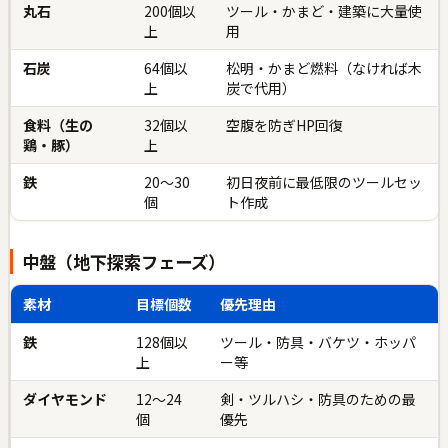
丸石
200個以
ツール・かまど・建築に大量使
上
用
石炭
64個以
松明・かまど燃料（なければ木
上
炭で代用）
食料（生の
32個以
空腹を防ぎHP回復
鶏・豚）
上
鉄
20〜30
初日夜前に最低限のツールセッ
個
ト作成
中盤（地下探索フェーズ）
素材
目標個数
優先理由
鉄
128個以
ツール・防具・バケツ・ホッパ
上
ー等
ダイヤモンド
12〜24
剣・ツルハシ・防具のための最
個
優先