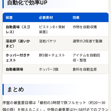
自動化で効率UP
装置
必要素材
効果
自動農場（スゴ
ピストン8＋発射
作物を自動収穫
レス）
装置1
溶岩炉（速いか
溶岩バケツ
通常の2倍速で製錬
まど）
ホッパー付きチ
鉄5個＋チェスト
アイテムを自動回
ェスト
収・整理
自動養鶏場
ホッパー3個
食料を自動生産
まとめ
序盤の最重要目標は「最初の1時間で鉄フルセット（約20〜30
個の鉄）を揃えること」。中盤の最重要はY=-58付近でのブラン