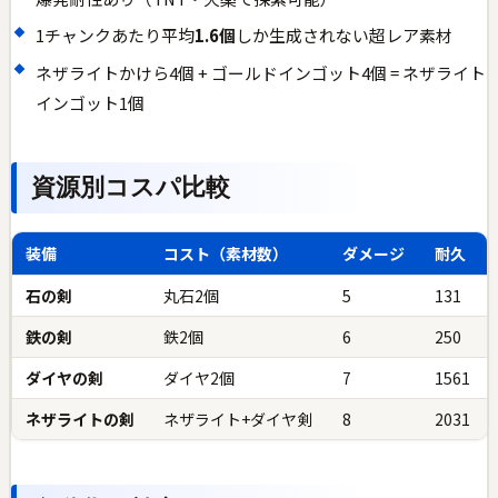
1チャンクあたり平均
1.6個
しか生成されない超レア素材
ネザライトかけら4個 + ゴールドインゴット4個 = ネザライト
インゴット1個
資源別コスパ比較
装備
コスト（素材数）
ダメージ
耐久
石の剣
丸石2個
5
131
鉄の剣
鉄2個
6
250
ダイヤの剣
ダイヤ2個
7
1561
ネザライトの剣
ネザライト+ダイヤ剣
8
2031