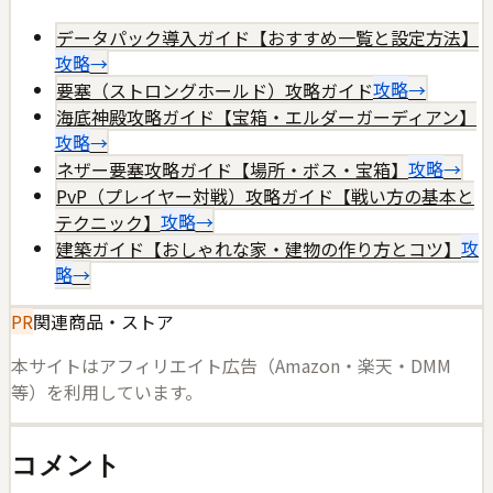
データパック導入ガイド【おすすめ一覧と設定方法】
攻略
→
要塞（ストロングホールド）攻略ガイド
攻略
→
海底神殿攻略ガイド【宝箱・エルダーガーディアン】
攻略
→
ネザー要塞攻略ガイド【場所・ボス・宝箱】
攻略
→
PvP（プレイヤー対戦）攻略ガイド【戦い方の基本と
テクニック】
攻略
→
建築ガイド【おしゃれな家・建物の作り方とコツ】
攻
略
→
PR
関連商品・ストア
本サイトはアフィリエイト広告（Amazon・楽天・DMM
等）を利用しています。
コメント