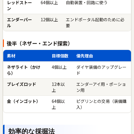
レッドストー
64個以上
自動装置・回路に使う
ン
エンダーパー
12個以上
エンドポータル起動のために必
ル
要
後半（ネザー・エンド探索）
素材
目標個数
優先理由
ネザライト（かけ
4個以上
ダイヤ装備のアップグレー
ら）
ド
ブレイズロッド
12本以
エンダーアイ用・ポーショ
上
ン用
金（インゴット）
64個以
ピグリンとの交易（装備購
上
入）
効率的な採掘法