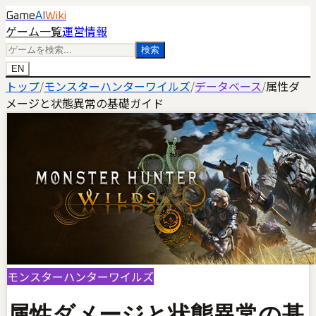
Game
AI
Wiki
ゲーム一覧
運営情報
検索
EN
トップ
/
モンスターハンターワイルズ
/
データベース
/
属性ダ
メージと状態異常の基礎ガイド
モンスターハンターワイルズ
属性ダメージと状態異常の基