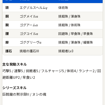
頭
エグゾルスヘルムγ
体術珠
胴
ゴグメイルα
挑戦珠 / 渾身珠
腕
ゴグアームα
挑戦珠 / 体術珠
腰
ゴグコイルα
回避珠 / 早食珠 / 早食珠
脚
ゴググリーヴα
挑戦珠 / 渾身珠 / 緩衝珠
護石
挑戦の護石III
挑戦者Lv3
主な発動スキル
巧撃5 / 連撃5 / 挑戦者5 / フルチャージ5 / 体術4 / ランナー2 / 回
避距離UP2 / 早食い2
シリーズスキル
巨戟龍の黙示録II / ヌシの魂