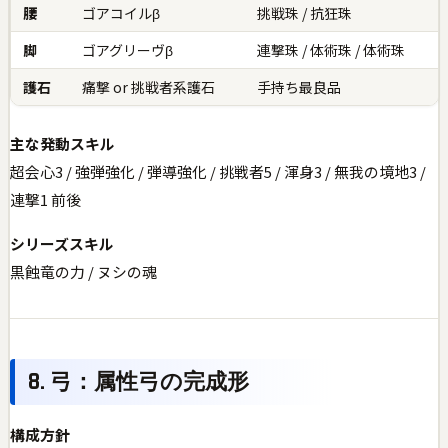
腰
ゴアコイルβ
挑戦珠 / 抗狂珠
脚
ゴアグリーヴβ
連撃珠 / 体術珠 / 体術珠
護石
痛撃 or 挑戦者系護石
手持ち最良品
主な発動スキル
超会心3 / 強弾強化 / 弾導強化 / 挑戦者5 / 渾身3 / 無我の境地3 /
連撃1 前後
シリーズスキル
黒蝕竜の力 / ヌシの魂
8. 弓：属性弓の完成形
構成方針