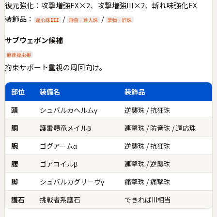
復元強化：攻撃増強EX×2、攻撃増強III×2、斬れ味強化EX
装飾品：
/
/
超心珠III
飛燕・達人珠
業物・匠珠
サブウェポン候補
麻痺操虫棍
拘束サポート重視の周回向け。
部位
装備名
装飾品
頭
シュバルカヘルムγ
逆襲珠 / 抗狂珠
胴
護雷顎竜メイルβ
連撃珠 / 防音珠 / 適応珠
腕
ゴグアームα
逆襲珠 / 抗狂珠
腰
ゴアコイルβ
連撃珠 / 逆襲珠
脚
シュバルカグリーヴγ
痛撃珠 / 痛撃珠
護石
挑戦者系護石
できればIII相当