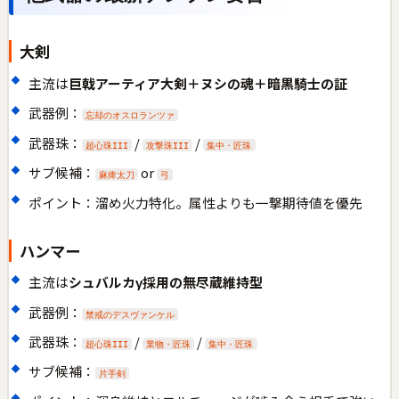
大剣
主流は
巨戟アーティア大剣＋ヌシの魂＋暗黒騎士の証
武器例：
忘却のオスロランツァ
武器珠：
/
/
超心珠III
攻撃珠III
集中・匠珠
サブ候補：
or
麻痺太刀
弓
ポイント：溜め火力特化。属性よりも一撃期待値を優先
ハンマー
主流は
シュバルカγ採用の無尽蔵維持型
武器例：
禁戒のデスヴァンケル
武器珠：
/
/
超心珠III
業物・匠珠
集中・匠珠
サブ候補：
片手剣