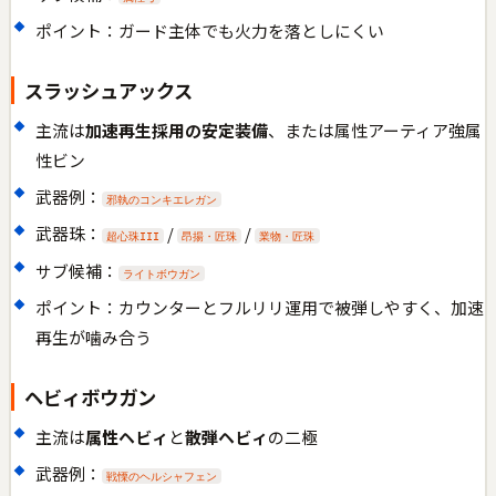
ポイント：ガード主体でも火力を落としにくい
スラッシュアックス
主流は
加速再生採用の安定装備
、または属性アーティア強属
性ビン
武器例：
邪執のコンキエレガン
武器珠：
/
/
超心珠III
昂揚・匠珠
業物・匠珠
サブ候補：
ライトボウガン
ポイント：カウンターとフルリリ運用で被弾しやすく、加速
再生が噛み合う
ヘビィボウガン
主流は
属性ヘビィ
と
散弾ヘビィ
の二極
武器例：
戦慄のヘルシャフェン