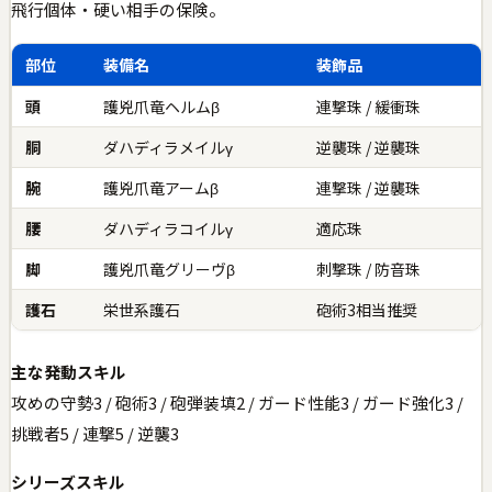
飛行個体・硬い相手の保険。
部位
装備名
装飾品
頭
護兇爪竜ヘルムβ
連撃珠 / 緩衝珠
胴
ダハディラメイルγ
逆襲珠 / 逆襲珠
腕
護兇爪竜アームβ
連撃珠 / 逆襲珠
腰
ダハディラコイルγ
適応珠
脚
護兇爪竜グリーヴβ
刺撃珠 / 防音珠
護石
栄世系護石
砲術3相当推奨
主な発動スキル
攻めの守勢3 / 砲術3 / 砲弾装填2 / ガード性能3 / ガード強化3 /
挑戦者5 / 連撃5 / 逆襲3
シリーズスキル