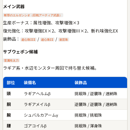
メイン武器
斬罪のエルガンシオ（巨戟アーティア武器）
生産ボーナス：属性増強、攻撃増強×3
復元強化：攻撃増強EX×2、攻撃増強III×2、斬れ味強化EX
装飾品：
/
/
超心珠III
超心珠II
達芸珠
サブウェポン候補
雷属性太刀
ラギア系・水辺モンスター周回で持ち替え候補。
部位
装備名
装飾品
頭
ラギアヘルムβ
挑戦珠 / 逆襲珠 / 速納珠
胴
ラギアメイルβ
逆襲珠 / 逆襲珠 / 速納珠
腕
シュバルカアームγ
挑戦珠 / 挑戦珠
腰
ゴアコイルβ
挑戦珠 / 渾身珠