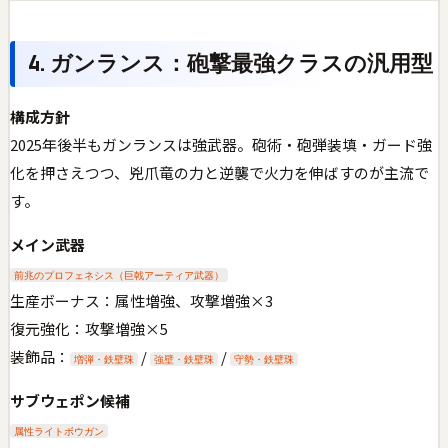
4. ガンランス：砲撃最強クラスの汎用型
構成方針
2025年後半もガンランスは強武器。砲術・砲弾装填・ガード強
化を押さえつつ、兇爪竜の力と逆襲で火力を伸ばすのが主流で
す。
メイン武器
前兆のプロフェネシス（巨戟アーティア武器）
生産ボーナス：属性増強、攻撃増強×3
復元強化：攻撃増強×5
装飾品：
/
/
増弾・鉄壁珠
強壁・鉄壁珠
守勢・鉄壁珠
サブウェポン候補
属性ライトボウガン