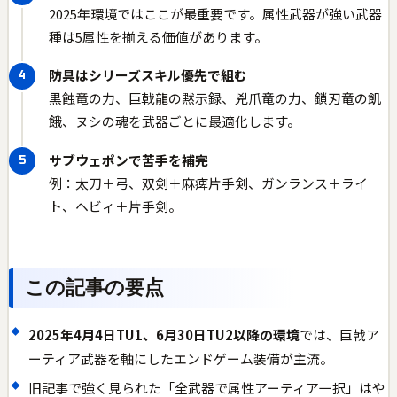
2025年環境ではここが最重要です。属性武器が強い武器
種は5属性を揃える価値があります。
防具はシリーズスキル優先で組む
黒蝕竜の力、巨戟龍の黙示録、兇爪竜の力、鎖刃竜の飢
餓、ヌシの魂を武器ごとに最適化します。
サブウェポンで苦手を補完
例：太刀＋弓、双剣＋麻痺片手剣、ガンランス＋ライ
ト、ヘビィ＋片手剣。
この記事の要点
2025年4月4日TU1、6月30日TU2以降の環境
では、巨戟ア
ーティア武器を軸にしたエンドゲーム装備が主流。
旧記事で強く見られた「全武器で属性アーティア一択」はや