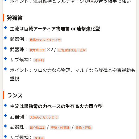
ポイント：渾身維持とフルチャージが噛み合う相手で強い
狩猟笛
主流は
巨戟アーティア物理笛 or 連撃強化型
武器例：
暗黒のテルプリティカ
武器珠：
×2 /
攻撃珠III
任意属性強化・匠珠
サブ候補：
片手剣
ポイント：ソロ火力なら物理、マルチなら旋律と拘束補助も
重視
ランス
主流は
黒蝕竜の力ベースの生存＆火力両立型
武器例：
天涯のゲガルンロウ
武器珠：
/
/
超心珠III
守勢・鉄壁珠
業物・匠珠
サブ候補：
属性弓