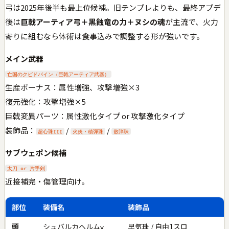
弓は2025年後半も最上位候補。旧テンプレよりも、最終アプデ
後は
巨戟アーティア弓＋黒蝕竜の力＋ヌシの魂
が主流で、火力
寄りに組むなら体術は食事込みで調整する形が強いです。
メイン武器
亡国のクピドバイン（巨戟アーティア武器）
生産ボーナス：属性増強、攻撃増強×3
復元強化：攻撃増強×5
巨戟変異パーツ：属性激化タイプ or 攻撃激化タイプ
装飾品：
/
/
超心珠III
火炎・積弾珠
散弾珠
サブウェポン候補
太刀 or 片手剣
近接補完・傷管理向け。
部位
装備名
装飾品
頭
シュバルカヘルムγ
早気珠 / 自由1スロ