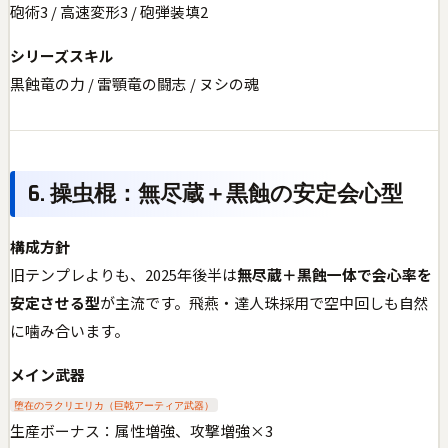
砲術3 / 高速変形3 / 砲弾装填2
シリーズスキル
黒蝕竜の力 / 雷顎竜の闘志 / ヌシの魂
6. 操虫棍：無尽蔵＋黒蝕の安定会心型
構成方針
旧テンプレよりも、2025年後半は
無尽蔵＋黒蝕一体で会心率を
安定させる型
が主流です。飛燕・達人珠採用で空中回しも自然
に噛み合います。
メイン武器
堕在のラクリエリカ（巨戟アーティア武器）
生産ボーナス：属性増強、攻撃増強×3