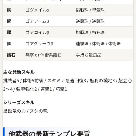
胴
ゴグメイルα
挑戦珠 / 早気珠
腕
ゴアアームβ
逆襲珠 / 逆襲珠
腰
ゴアコイルβ
挑戦珠 / 抗狂珠
脚
ゴアグリーヴβ
連撃珠 / 体術珠 / 体術珠
護石
痛撃 or 体術系護石
手持ち最良品
主な発動スキル
挑戦者5 / 体術5前後 / スタミナ急速回復3 / 無我の境地3 / 超会心
3〜4 / 弾導強化2 / 連撃1 / 巧撃1
シリーズスキル
黒蝕竜の力 / ヌシの魂
他武器の最新テンプレ要旨