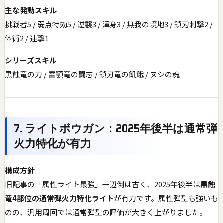
主な発動スキル
挑戦者5 / 弱点特効5 / 逆襲3 / 渾身3 / 無我の境地3 / 鎖刃刺撃2 /
体術2 / 連撃1
シリーズスキル
黒蝕竜の力 / 雷顎竜の闘志 / 鎖刃竜の飢餓 / ヌシの魂
7. ライトボウガン：2025年後半は通常弾
火力特化が有力
構成方針
旧記事の「属性ライト最強」一辺倒は古く、2025年後半は
黒蝕
竜4部位の通常弾火力特化ライト
が有力です。属性弾型も強いも
のの、汎用周回では通常弾型の評価が大きく上がりました。