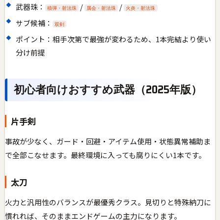
武器珠：
/
/
積弾・射法珠
属会・射法珠
火炎・射法珠
サブ候補：
双剣
ポイント：相手次第で最強が変わるため、1本完結より使い
分け前提
初心者向けおすすめ武器（2025年版）
片手剣
事故が少なく、ガード・回避・アイテム使用・状態異常補助ま
で全部こなせます。最終環境に入っても腐りにくい1本です。
太刀
火力と汎用性のバランスが最優秀クラス。見切りと特殊納刀に
慣れれば、そのままエンドゲームの主力になります。