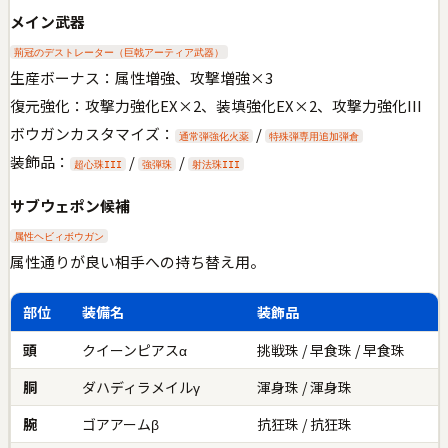
メイン武器
荊冠のデストレーター（巨戟アーティア武器）
生産ボーナス：属性増強、攻撃増強×3
復元強化：攻撃力強化EX×2、装填強化EX×2、攻撃力強化III
ボウガンカスタマイズ：
/
通常弾強化火薬
特殊弾専用追加弾倉
装飾品：
/
/
超心珠III
強弾珠
射法珠III
サブウェポン候補
属性ヘビィボウガン
属性通りが良い相手への持ち替え用。
部位
装備名
装飾品
頭
クイーンピアスα
挑戦珠 / 早食珠 / 早食珠
胴
ダハディラメイルγ
渾身珠 / 渾身珠
腕
ゴアアームβ
抗狂珠 / 抗狂珠