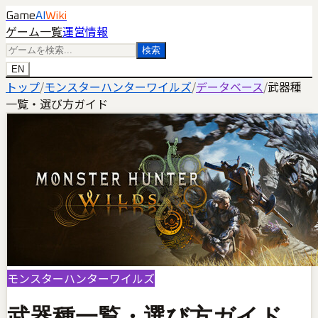
Game
AI
Wiki
ゲーム一覧
運営情報
検索
EN
トップ
/
モンスターハンターワイルズ
/
データベース
/
武器種
一覧・選び方ガイド
モンスターハンターワイルズ
武器種一覧・選び方ガイド