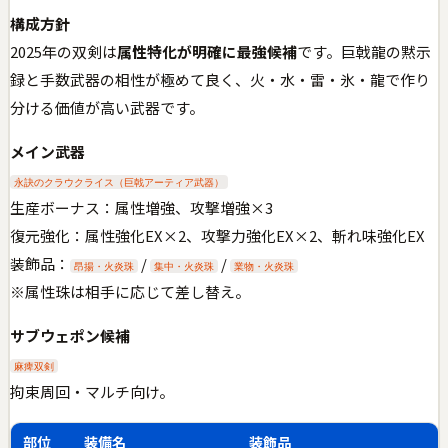
構成方針
2025年の双剣は
属性特化が明確に最強候補
です。巨戟龍の黙示
録と手数武器の相性が極めて良く、火・水・雷・氷・龍で作り
分ける価値が高い武器です。
メイン武器
永訣のクラウクライス（巨戟アーティア武器）
生産ボーナス：属性増強、攻撃増強×3
復元強化：属性強化EX×2、攻撃力強化EX×2、斬れ味強化EX
装飾品：
/
/
昂揚・火炎珠
集中・火炎珠
業物・火炎珠
※属性珠は相手に応じて差し替え。
サブウェポン候補
麻痺双剣
拘束周回・マルチ向け。
部位
装備名
装飾品