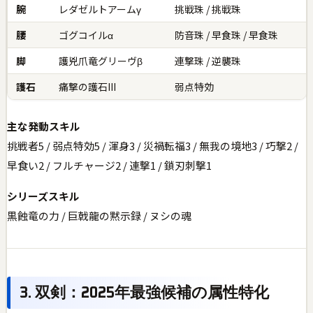
腕
レダゼルトアームγ
挑戦珠 / 挑戦珠
腰
ゴグコイルα
防音珠 / 早食珠 / 早食珠
脚
護兇爪竜グリーヴβ
連撃珠 / 逆襲珠
護石
痛撃の護石III
弱点特効
主な発動スキル
挑戦者5 / 弱点特効5 / 渾身3 / 災禍転福3 / 無我の境地3 / 巧撃2 /
早食い2 / フルチャージ2 / 連撃1 / 鎖刃刺撃1
シリーズスキル
黒蝕竜の力 / 巨戟龍の黙示録 / ヌシの魂
3. 双剣：2025年最強候補の属性特化