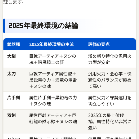
理します。
2025年最終環境の結論
武器種
2025年最終環境の主流
評価の要点
大剣
巨戟アーティア＋ヌシの
溜め斬り特化の汎用火
魂＋暗黒騎士の証
力型が安定
太刀
巨戟アーティア属性型＋
汎用火力・会心率・快
黒蝕竜の力＋海竜の渦雷
適性のバランスが極め
＋ヌシの魂
て高い
片手剣
属性片手剣＋黒蝕竜の力
属性火力と守勢運用を
＋ヌシの魂
両立しやすい
双剣
属性巨戟アーティア＋巨
2025年の最上位候
戟龍の黙示録＋ヌシの魂
補。属性特化が非常に
強い