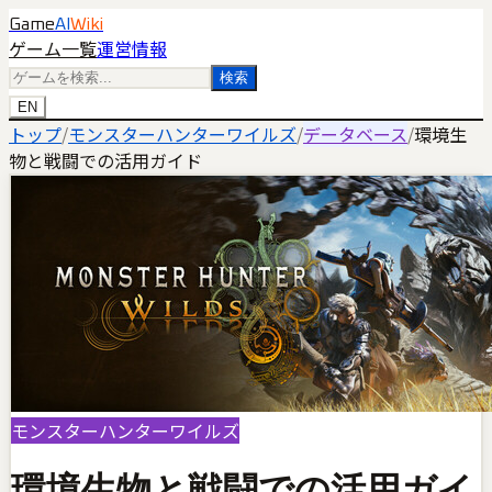
Game
AI
Wiki
ゲーム一覧
運営情報
検索
EN
トップ
/
モンスターハンターワイルズ
/
データベース
/
環境生
物と戦闘での活用ガイド
モンスターハンターワイルズ
環境生物と戦闘での活用ガイ