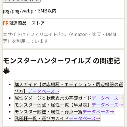
jpg/png/webp・5MB以内
PR
関連商品・ストア
本サイトはアフィリエイト広告（Amazon・楽天・DMM
等）を利用しています。
モンスターハンターワイルズ
の関連記
事
購入ガイド【対応機種・エディション・周辺機器の選
び方】
データベース
→
属性ダメージと状態異常の基礎ガイド
データベース
→
モンスター弱点・属性一覧【早見表】
データベース
→
モンスター図鑑・属性・弱点一覧
データベース
→
武器種一覧・選び方ガイド
データベース
→