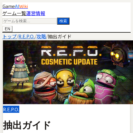
Game
AI
Wiki
ゲーム一覧
運営情報
検索
EN
トップ
/
R.E.P.O.
/
攻略
/
抽出ガイド
R.E.P.O.
抽出ガイド