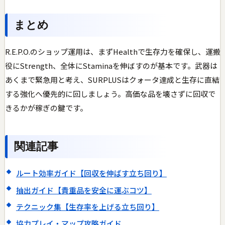
まとめ
R.E.P.O.のショップ運用は、まずHealthで生存力を確保し、運搬
役にStrength、全体にStaminaを伸ばすのが基本です。武器は
あくまで緊急用と考え、SURPLUSはクォータ達成と生存に直結
する強化へ優先的に回しましょう。高価な品を壊さずに回収で
きるかが稼ぎの鍵です。
関連記事
ルート効率ガイド【回収を伸ばす立ち回り】
抽出ガイド【貴重品を安全に運ぶコツ】
テクニック集【生存率を上げる立ち回り】
協力プレイ・マップ攻略ガイド