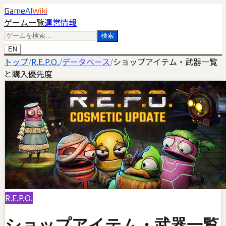
Game
AI
Wiki
ゲーム一覧
運営情報
検索
EN
トップ
/
R.E.P.O.
/
データベース
/
ショップアイテム・武器一覧
と購入優先度
R.E.P.O.
ショップアイテム・武器一覧