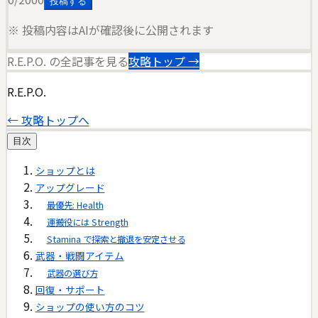
投稿する
※ 投稿内容はAIが確認後に公開されます
R.E.P.O.
の全記事を見る
攻略トップ →
R.E.P.O.
← 攻略トップへ
目次
ショップとは
アップグレード
最優先: Health
運搬役には Strength
Stamina で探索と撤退を安定させる
武器・戦闘アイテム
武器の選び方
回復・サポート
ショップの使い方のコツ