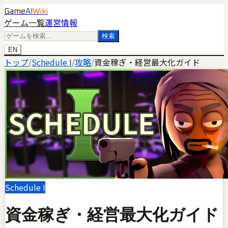
Game
AI
Wiki
ゲーム一覧
運営情報
検索
EN
トップ
/
Schedule I
/
攻略
/
資金稼ぎ・経営最大化ガイド
Schedule I
資金稼ぎ・経営最大化ガイド