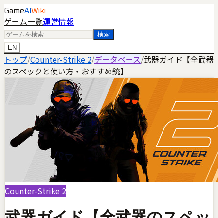
Game
AI
Wiki
ゲーム一覧
運営情報
検索
EN
トップ
/
Counter-Strike 2
/
データベース
/
武器ガイド【全武器
のスペックと使い方・おすすめ銃】
Counter-Strike 2
武器ガイド【全武器のスペッ