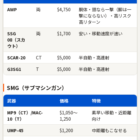
AWP
両
$4,750
胴体・頭なら一撃（脚は一
撃にならない）・高リスク
高リターン
SSG
両
$1,700
安い・移動速度が速い
08（スカ
ウト）
SCAR-20
CT
$5,000
半自動・高連射
G3SG1
T
$5,000
半自動・高連射
SMG（サブマシンガン）
武器
価格
特徴
MP9（CT）/MAC-
$1,050〜
素早い移動・近距離
10（T）
1,250
向け
UMP-45
$1,200
中距離もこなせる