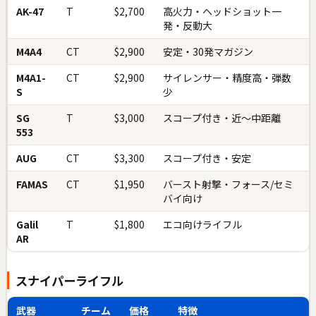
AK-47
T
$2,700
高火力・ヘッドショット一
発・反動大
M4A4
CT
$2,900
安定・30発マガジン
M4A1-
CT
$2,900
サイレンサー・精度高・弾数
S
少
SG
T
$3,000
スコープ付き・近〜中距離
553
AUG
CT
$3,300
スコープ付き・安定
FAMAS
CT
$1,950
バースト射撃・フォース/セミ
バイ向け
Galil
T
$1,800
エコ向けライフル
AR
スナイパーライフル
武器
チーム
価格
特徴