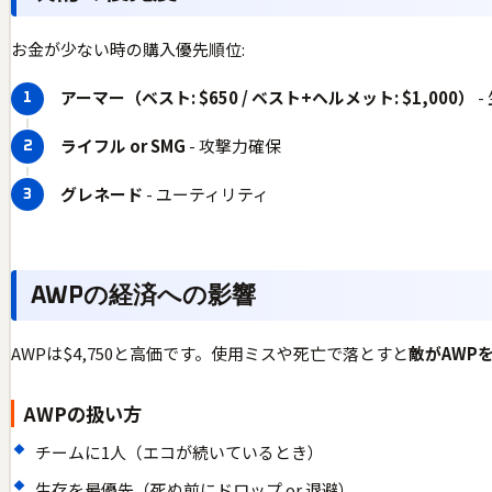
お金が少ない時の購入優先順位:
アーマー（ベスト: $650 / ベスト+ヘルメット: $1,000）
-
ライフル or SMG
- 攻撃力確保
グレネード
- ユーティリティ
AWPの経済への影響
AWPは$4,750と高価です。使用ミスや死亡で落とすと
敵がAWP
AWPの扱い方
チームに1人（エコが続いているとき）
生存を最優先（死ぬ前にドロップ or 退避）