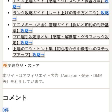
エイム上達ガイド【感度・クロスヘア・練習方法】
攻
略
→
ランク攻略ガイド【レート上げの考え方とコツ】
攻略
→
エコノミー（お金）管理ガイド【買いと節約の判断基
準】
攻略
→
プロ選手設定まとめ【感度・解像度・グラフィック設
定】
攻略
→
上達のコツ・ヒント集【初心者から中級者へのステッ
プアップ】
攻略
→
PR
関連商品・ストア
本サイトはアフィリエイト広告（Amazon・楽天・DMM
等）を利用しています。
コメント
0
件