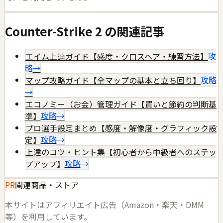
Counter-Strike 2
の関連記事
エイム上達ガイド【感度・クロスヘア・練習方法】
攻
略
→
マップ攻略ガイド【全マップの基本と立ち回り】
攻略
→
エコノミー（お金）管理ガイド【買いと節約の判断基
準】
攻略
→
プロ選手設定まとめ【感度・解像度・グラフィック設
定】
攻略
→
上達のコツ・ヒント集【初心者から中級者へのステッ
プアップ】
攻略
→
PR
関連商品・ストア
本サイトはアフィリエイト広告（Amazon・楽天・DMM
等）を利用しています。