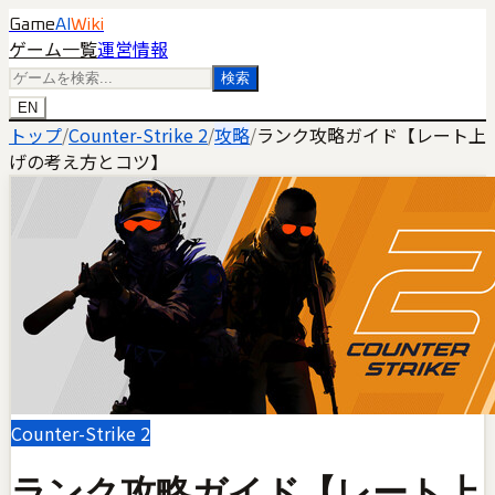
Game
AI
Wiki
ゲーム一覧
運営情報
検索
EN
トップ
/
Counter-Strike 2
/
攻略
/
ランク攻略ガイド【レート上
げの考え方とコツ】
Counter-Strike 2
ランク攻略ガイド【レート上