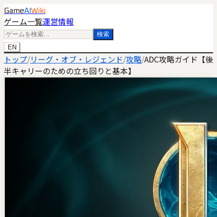
Game
AI
Wiki
ゲーム一覧
運営情報
検索
EN
トップ
/
リーグ・オブ・レジェンド
/
攻略
/
ADC攻略ガイド【後
半キャリーのための立ち回りと基本】