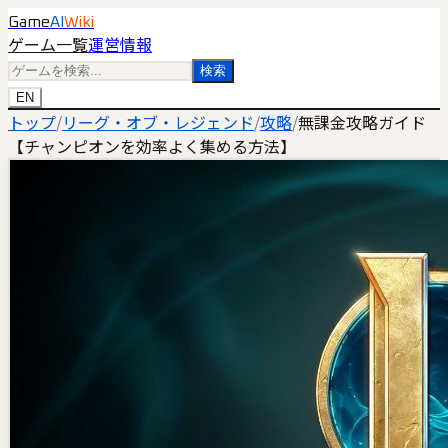
Game
AI
Wiki
ゲーム一覧
運営情報
検索
EN
トップ
/
リーグ・オブ・レジェンド
/
攻略
/
無課金攻略ガイド
【チャンピオンを効率よく集める方法】