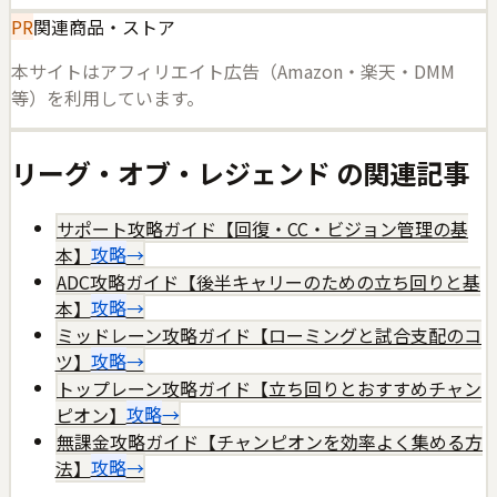
PR
関連商品・ストア
本サイトはアフィリエイト広告（Amazon・楽天・DMM
等）を利用しています。
リーグ・オブ・レジェンド
の関連記事
サポート攻略ガイド【回復・CC・ビジョン管理の基
本】
攻略
→
ADC攻略ガイド【後半キャリーのための立ち回りと基
本】
攻略
→
ミッドレーン攻略ガイド【ローミングと試合支配のコ
ツ】
攻略
→
トップレーン攻略ガイド【立ち回りとおすすめチャン
ピオン】
攻略
→
無課金攻略ガイド【チャンピオンを効率よく集める方
法】
攻略
→