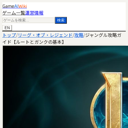
Game
AI
Wiki
ゲーム一覧
運営情報
検索
EN
トップ
/
リーグ・オブ・レジェンド
/
攻略
/
ジャングル攻略ガ
イド【ルートとガンクの基本】